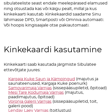
sibulateeliste seast endale meelepärased elamused
ning otsustada kas või käigu pealt, millal ja kus
kinkekaarti kasutab. Kinkekaardid saadame Sinu
lähimasse DPD, Smartposti või Omniva automaati.
Või hoopis kingisaajale otse pakiautomaati.
Kinkekaardi kasutamine
Kinkekaarti saab kasutada järgmiste Sibulatee
ettevõtjate juures:
Kargaja Kuke Saun ja Kämpingud
(majutus ja
saunateenused, Kargaja Kuke poenurk)
Samovarimaja Varnjas
(sissepääsupiletid, õpitoad)
Mesi Tare Kodumaja Varnjas
(majutus,
paadimajutus, õpitoad)
Voronja galerii Varnjas
(sissepääsupiletid, toit,
galerii pood)
Lendav Laev Varnjas
(toitlustus)