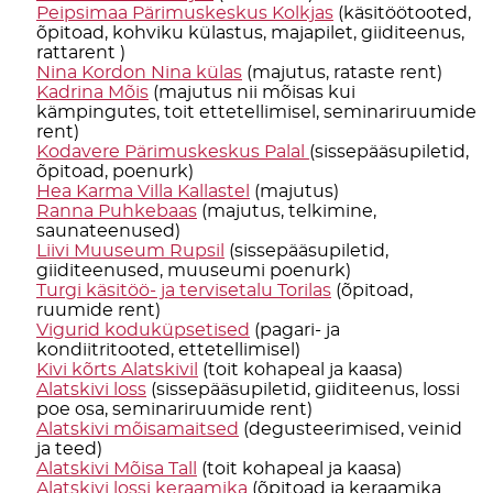
Peipsimaa Pärimuskeskus Kolkjas
(käsitöötooted,
õpitoad, kohviku külastus, majapilet, giiditeenus,
rattarent )
Nina Kordon Nina külas
(majutus, rataste rent)
Kadrina Mõis
(majutus nii mõisas kui
kämpingutes, toit ettetellimisel, seminariruumide
rent)
Kodavere Pärimuskeskus Palal
(sissepääsupiletid,
õpitoad, poenurk)
Hea Karma Villa Kallastel
(majutus)
Ranna Puhkebaas
(majutus, telkimine,
saunateenused)
Liivi Muuseum Rupsil
(sissepääsupiletid,
giiditeenused, muuseumi poenurk)
Turgi käsitöö- ja tervisetalu Torilas
(õpitoad,
ruumide rent)
Vigurid koduküpsetised
(pagari- ja
kondiitritooted, ettetellimisel)
Kivi kõrts Alatskivil
(toit kohapeal ja kaasa)
Alatskivi loss
(sissepääsupiletid, giiditeenus, lossi
poe osa, seminariruumide rent)
Alatskivi mõisamaitsed
(degusteerimised, veinid
ja teed)
Alatskivi Mõisa Tall
(toit kohapeal ja kaasa)
Alatskivi lossi keraamika
(õpitoad ja keraamika