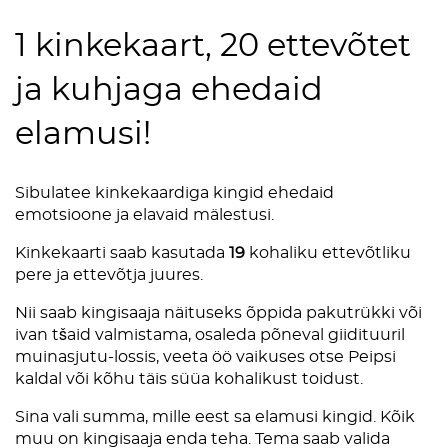
1 kinkekaart, 20 ettevõtet
ja kuhjaga ehedaid
elamusi!
Sibulatee kinkekaardiga kingid ehedaid
emotsioone ja elavaid mälestusi.
Kinkekaarti saab kasutada
19
kohaliku ettevõtliku
pere ja ettevõtja juures.
Nii saab kingisaaja näituseks õppida pakutrükki või
ivan tšaid valmistama, osaleda põneval giidituuril
muinasjutu-lossis, veeta öö vaikuses otse Peipsi
kaldal või kõhu täis süüa kohalikust toidust.
Sina vali summa,
mille eest sa elamusi kingid.
Kõik
muu on kingisaaja enda teha.
Tema saab valida