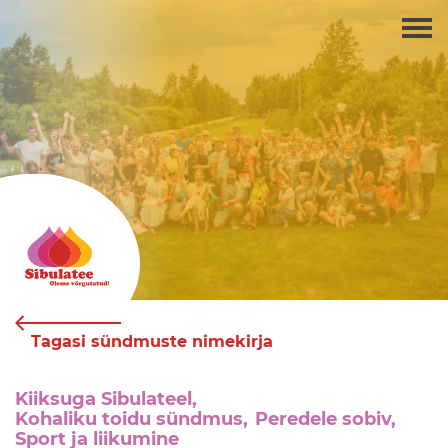
Tagasi sündmuste nimekirja
Kiiksuga Sibulateel,
Kohaliku toidu sündmus,
Peredele sobiv,
Sport ja liikumine