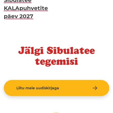
Sibulatee
KALApuhvetite
päev 2027
Jälgi Sibulatee
tegemisi
Liitu meie uudiskirjaga