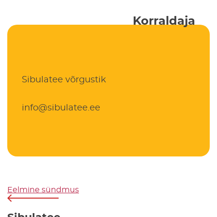
Korraldaja
Sibulatee võrgustik
info@sibulatee.ee
Eelmine sündmus