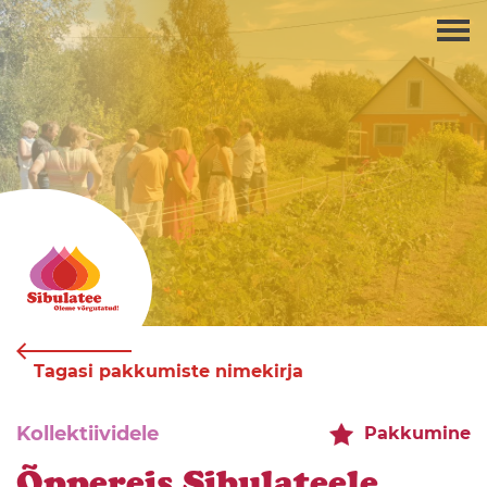
Tagasi pakkumiste nimekirja
Kollektiividele
Pakkumine
Õppereis Sibulateele