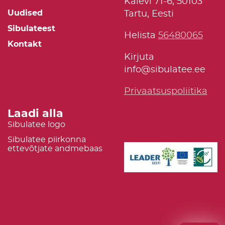
Kalevi 71-6, 50103
Uudised
Tartu, Eesti
Sibulateest
Helista
56480065
Kontakt
Kirjuta
info@sibulatee.ee
Privaatsuspoliitika
Laadi alla
Sibulatee logo
Sibulatee piirkonna
ettevõtjate andmebaas