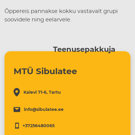
Õppereis pannakse kokku vastavalt grupi
soovidele ning eelarvele.
Teenusepakkuja
MTÜ Sibulatee
Kalevi 71-6, Tartu
info@sibulatee.ee
+37256480065