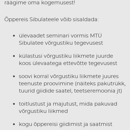
räägime oma kogemusest!
Õppereis Sibulateele võib sisaldada:
ülevaadet seminari vormis MTÜ
Sibulatee võrgustiku tegevusest
külastusi võrgustiku liikmete juurde
koos ülevaatega ettevõtte tegevusest
soovi korral võrgustiku liikmete juures
teenuste proovimine (näiteks pakutrükk,
tuurid giidide saatel, teetseremoonia jt)
toitlustust ja majutust, mida pakuvad
võrgustiku liikmed
kogu õppereisi giidimist ja saatmist