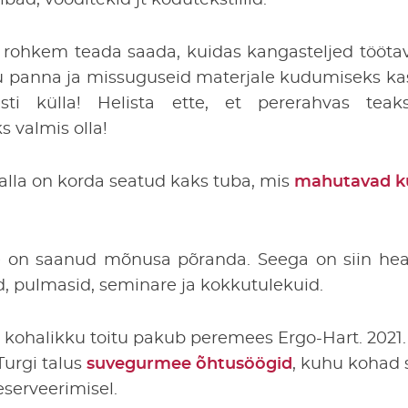
bad, vooditekid jt kodutekstiilid.
 rohkem teada saada, kuidas kangasteljed tööta
 panna ja missuguseid materjale kudumiseks kas
esti külla! Helista ette, et pererahvas teaks
s valmis olla!
alla on korda seatud kaks tuba, mis
mahutavad k
 on saanud mõnusa põranda. Seega on siin hea 
id, pulmasid, seminare ja kokkutulekuid.
kohalikku toitu pakub peremees Ergo-Hart. 2021.
urgi talus
suvegurmee õhtusöögid
, kuhu kohad 
eserveerimisel.