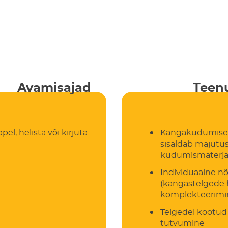
Avamisajad
Teenu
l, helista või kirjuta
Kangakudumise s
sisaldab majutus
kudumismaterja
Individuaalne n
(kangastelgede 
komplekteerimin
Telgedel kootud 
tutvumine