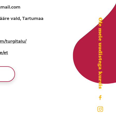
gmail.com
siääre vald, Tartumaa
Ole meie uudistega kursis
m/turgitalu/
e/et