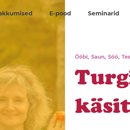
akkumised
E-pood
Seminarid
Ööbi,
Saun,
Söö,
Tee
Turg
käsi