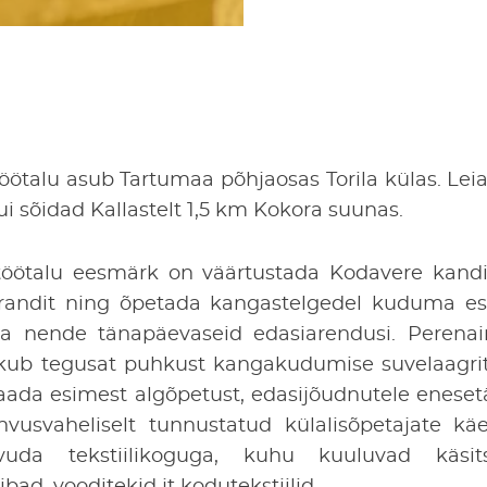
töötalu asub Tartumaa põhjaosas Torila külas. Leia
kui sõidad Kallastelt 1,5 km Kokora suunas.
töötalu eesmärk on väärtustada Kodavere kandi 
ärandit ning õpetada kangastelgedel kuduma e
ja nende tänapäevaseid edasiarendusi. Perenai
akub tegusat puhkust kangakudumise suvelaagrit
aada esimest algõpetust, edasijõudnutele eneset
vusvaheliselt tunnustatud külalisõpetajate käe
vuda tekstiilikoguga, kuhu kuuluvad käsit