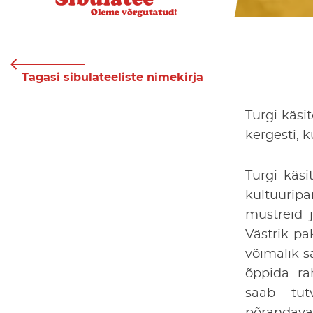
Tagasi sibulateeliste nimekirja
Turgi käsi
kergesti, 
Turgi käsi
kultuurip
mustreid 
Västrik p
võimalik s
õppida rah
saab tut