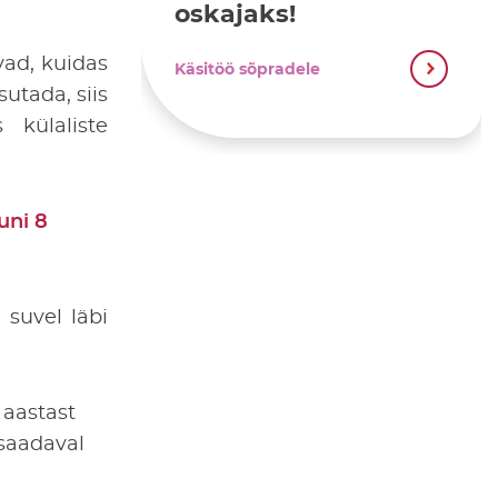
oskajaks!
vad, kuidas
Käsitöö sõpradele
utada, siis
 külaliste
uni 8
suvel läbi
 aastast
saadaval