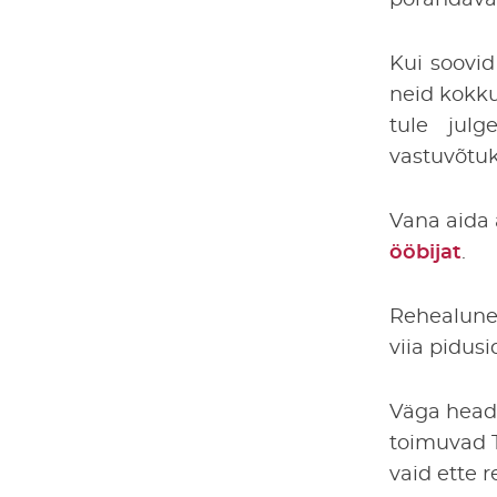
põrandavai
Kui soovid
neid kokku
tule julg
vastuvõtuk
Vana aida 
ööbijat
.
Rehealune
viia pidus
Väga head 
toimuvad T
vaid ette r