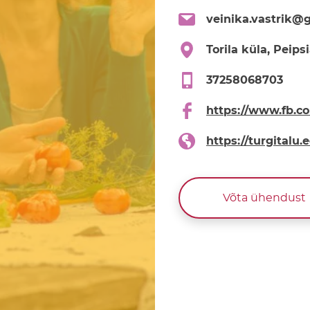
veinika.vastrik@
Torila küla, Peip
37258068703
https://www.fb.co
https://turgitalu.e
Võta ühendust