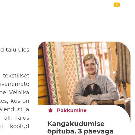
d talu üles
tekstiilset
sivanemate
ne Veinika
es, kus on
äiendust ja
Pakkumine
 all. Talus
Kangakudumise
si kootud
õpituba. 3 päevaga