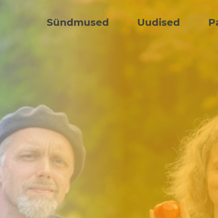
Sündmused
Uudised
P