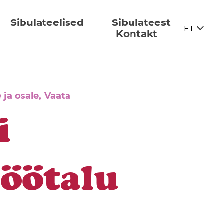
Sibulateelised
Sibulateest
ET
Kontakt
ET
EN
 ja osale,
Vaata
DE
i
FI
töötalu