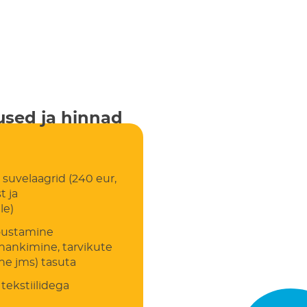
sed ja hinnad
uvelaagrid (240 eur,
t ja
le)
õustamine
hankimine, tarvikute
e jms) tasuta
tekstiilidega