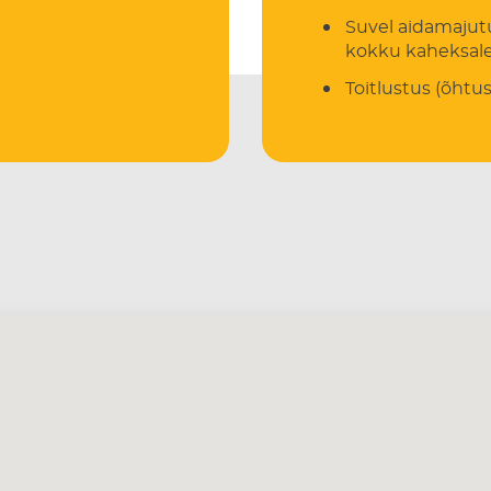
Suvel aidamajut
kokku kaheksal
Toitlustus (õhtus