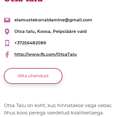
elamustekorraldamine@gmail.com
Otsa talu, Koosa, Peipsiääre vald
+37256482089
http://www.fb.com/OtsaTalu
Võta ühendust
Otsa Talu on koht, kus hinnatakse väga vabas
õhus koos perega veedetud kvaliteetaega.