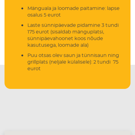
Mänguala ja loomade paitamine: lapse
osalus 5 eurot
Laste sünnipäevade pidamine 3 tundi
175 eurot (sisaldab mänguplatsi,
sünnipäevahoonet koos nõude
kasutusega, loomade ala)
Puu otsas olev saun ja tünnisaun ning
grillplats (neljale külalisele): 2 tundi 75
eurot