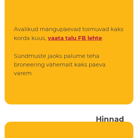
Avalikud mängupäevad toimuvad kaks
vaata talu FB lehte
korda kuus,
.
Sündmuste jaoks palume teha
broneering vähemalt kaks päeva
varem.
Hinnad