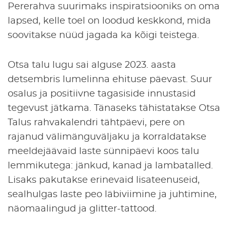
Pererahva suurimaks inspiratsiooniks on oma
lapsed, kelle toel on loodud keskkond, mida
soovitakse nüüd jagada ka kõigi teistega.
Otsa talu lugu sai alguse 2023. aasta
detsembris lumelinna ehituse päevast. Suur
osalus ja positiivne tagasiside innustasid
tegevust jätkama. Tänaseks tähistatakse Otsa
Talus rahvakalendri tähtpäevi, pere on
rajanud välimänguväljaku ja korraldatakse
meeldejäävaid laste sünnipäevi koos talu
lemmikutega: jänkud, kanad ja lambatalled.
Lisaks pakutakse erinevaid lisateenuseid,
sealhulgas laste peo läbiviimine ja juhtimine,
näomaalingud ja
glitter
-tattood.