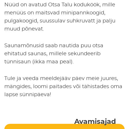
Nüüd on avatud Otsa Talu koduköök, mille
menüüs on maitsvad minipannkoogid,
pulgakoogid, suussulav suhkruvatt ja palju
muud põnevat.
Saunamõnusid saab nautida puu otsa
ehitatud saunas, millele sekundeerib
tünnisaun (ikka maa peal).
Tule ja veeda meeldejääv päev meie juures,
mängides, loomi paitades või tähistades oma
lapse sünnipäeva!
Avamisajad