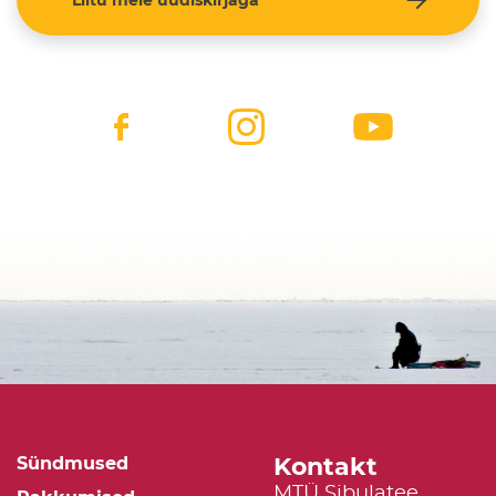
Liitu meie uudiskirjaga
Kontakt
Sündmused
MTÜ Sibulatee