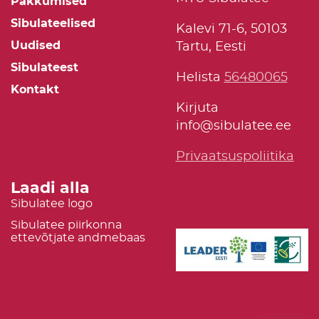
Pakkumised
Sibulateelised
Kalevi 71-6, 50103
Uudised
Tartu, Eesti
Sibulateest
Helista
56480065
Kontakt
Kirjuta
info@sibulatee.ee
Privaatsuspoliitika
Laadi alla
Sibulatee logo
Sibulatee piirkonna
ettevõtjate andmebaas